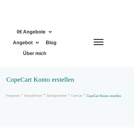
0€ Angebote
Angebot
Blog
Über mich
CopeCart Konto erstellen
Programme
ZeitsparFormel
Zahlungsanbieter
CopeCart
CopeCart Konto erstellen