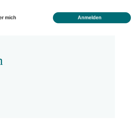
er mich
Anmelden
n