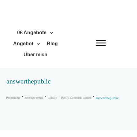
0€ Angebote
Angebot
Blog
Über mich
answerthepublic
Programme
ZeitsparFormel
Website
Passiv Gefunden Werden
answerthepublic