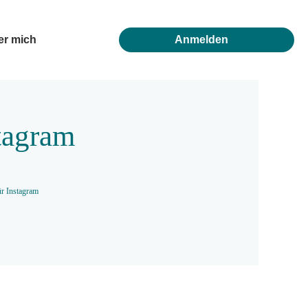
er mich
Anmelden
stagram
ür Instagram