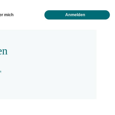
er mich
Anmelden
en
en