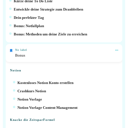
Kürze deine To Do Liste
Entwickle deine Strategie zum Dranbleiben
Dein perfekter Tag
Bonus: Notfallplan
Bonus: Methoden um deine Ziele zu erreichen
No label
Bonus
Notion
Kostenloses Notion Konto erstellen
Crashkurs Notion
Notion Vorlage
Notion Vorlage Content Management
Knacke die ZeitsparFormel