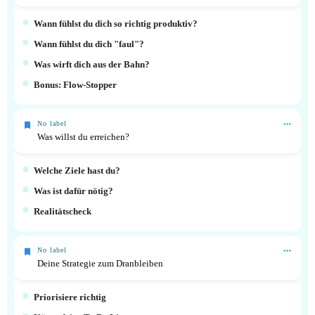
Wann fühlst du dich so richtig produktiv?
Wann fühlst du dich "faul"?
Was wirft dich aus der Bahn?
Bonus: Flow-Stopper
No label
Was willst du erreichen?
Welche Ziele hast du?
Was ist dafür nötig?
Realitätscheck
No label
Deine Strategie zum Dranbleiben
Priorisiere richtig