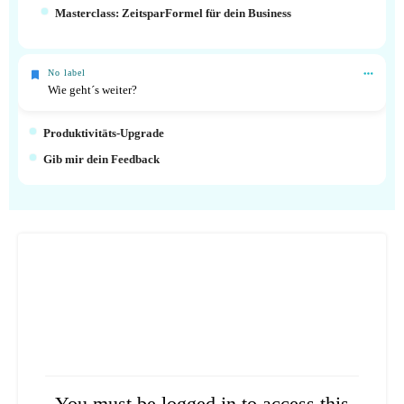
Masterclass: ZeitsparFormel für dein Business
No label
Wie geht´s weiter?
Produktivitäts-Upgrade
Gib mir dein Feedback
You must be logged in to access this