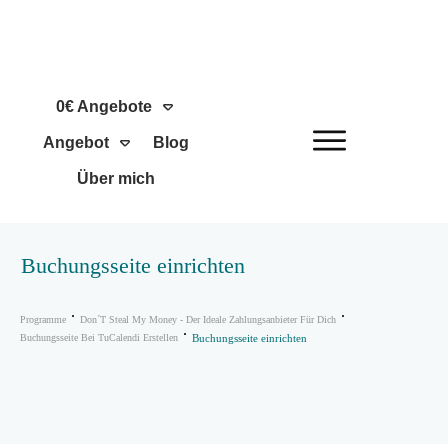
0€ Angebote
Angebot
Blog
Über mich
Buchungsseite einrichten
Programme
Don´t Steal My Money - Der Ideale Zahlungsanbieter Für Dich
Buchungsseite Bei TuCalendi Erstellen
Buchungsseite einrichten