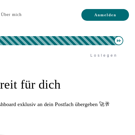
Über mich
Anmelden
Loslegen
eit für dich
ashboard exklusiv an dein Postfach übergeben 🚀🥂