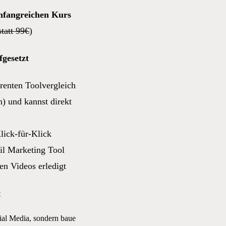
umfangreichen Kurs
statt 99€
)
gesetzt
enten Toolvergleich
 und kannst direkt
ick-für-Klick
il Marketing Tool
den Videos erledigt
t
ial Media, sondern baue