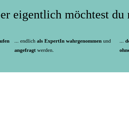
er eigentlich möchtest du 
aufen
... endlich
als ExpertIn wahrgenommen
und
...
d
angefragt
werden.
ohne