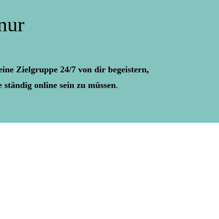
nur
eine Zielgruppe 24/7 von dir begeistern,
 ständig online sein zu müssen
.