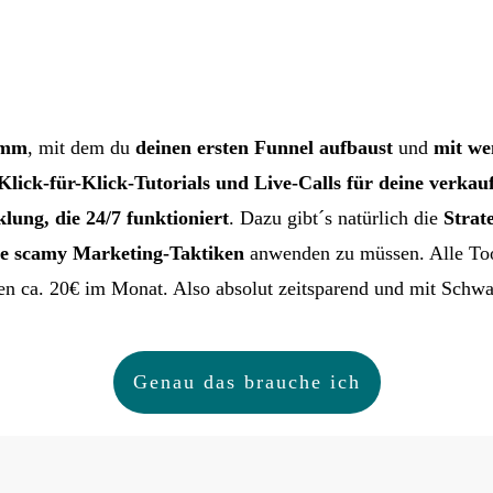
amm
, mit dem du
deinen ersten Funnel aufbaust
und
mit we
lick-für-Klick-Tutorials und Live-Calls für deine verkau
ung, die 24/7 funktioniert
. Dazu gibt´s natürlich die
Strat
ne scamy Marketing-Taktiken
anwenden zu müssen. Alle Tool
 ca. 20€ im Monat. Also absolut zeitsparend und mit Schw
Genau das brauche ich