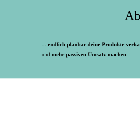
Ab
...
endlich planbar deine Produkte verk
und
mehr passiven Umsatz machen
.